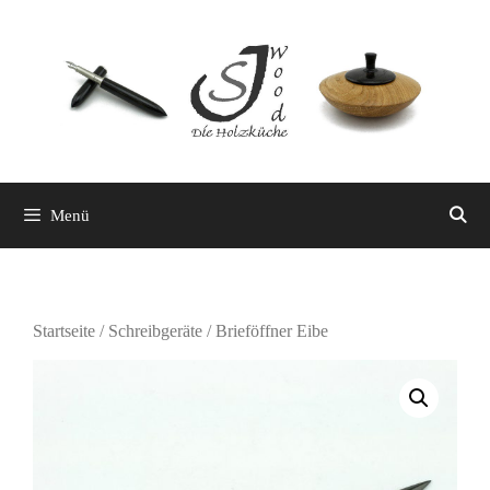
Zum
Inhalt
springen
Menü
Startseite
/
Schreibgeräte
/ Brieföffner Eibe