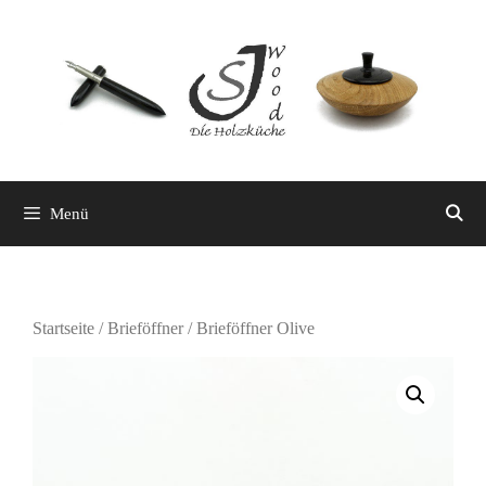
Zum
Inhalt
springen
Menü
Startseite
/
Brieföffner
/ Brieföffner Olive