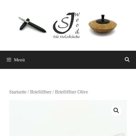
Zum
Inhalt
springen
Menü
Startseite
/
Brieföffner
/ Brieföffner Olive