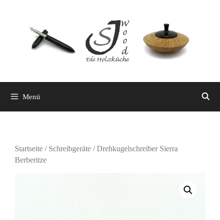
Zum
Inhalt
springen
Menü
Startseite
/
Schreibgeräte
/ Drehkugelschreiber Sierra
Berberitze