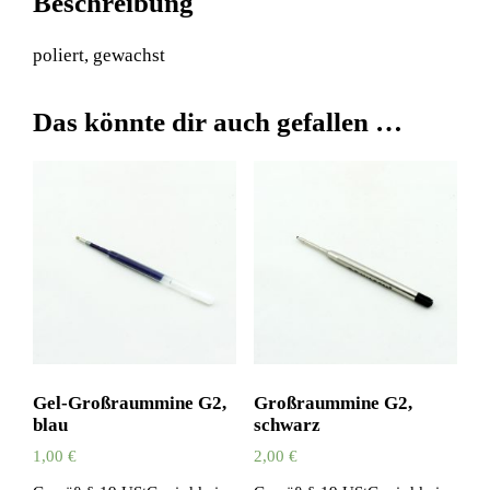
Beschreibung
poliert, gewachst
Das könnte dir auch gefallen …
Gel-Großraummine G2,
Großraummine G2,
blau
schwarz
1,00
€
2,00
€