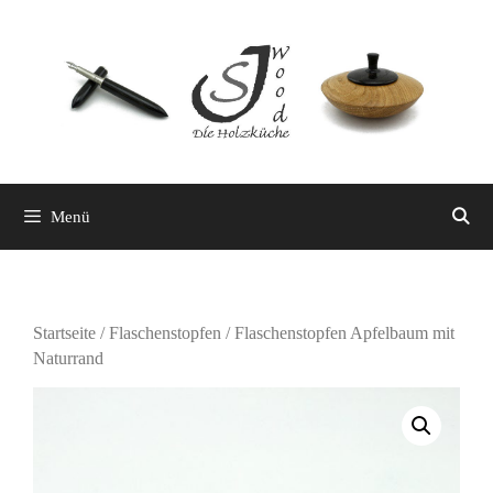
Zum
Inhalt
springen
Menü
Startseite
/
Flaschenstopfen
/ Flaschenstopfen Apfelbaum mit
Naturrand