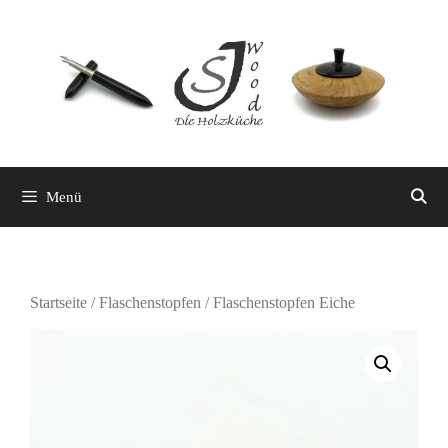
Zum
Inhalt
springen
Menü
Startseite
/
Flaschenstopfen
/ Flaschenstopfen Eiche