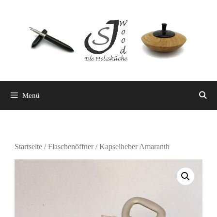
Zum
Inhalt
springen
Menü
Startseite
/
Flaschenöffner
/ Kapselheber Amaranth