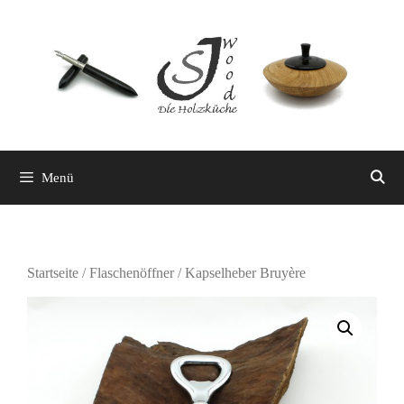
Zum
Inhalt
springen
Menü
Startseite
/
Flaschenöffner
/ Kapselheber Bruyère