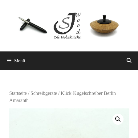
Zum
Inhalt
springen
Menü
Startseite
/
Schreibgeräte
/ Klick-Kugelschreiber Berlin
Amaranth