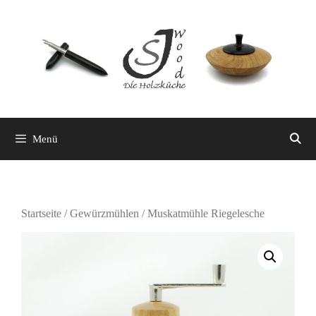
Zum
Inhalt
springen
Menü
Startseite
/
Gewürzmühlen
/ Muskatmühle Riegelesche