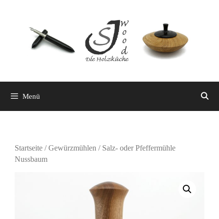
Zum
Inhalt
springen
Menü
Startseite
/
Gewürzmühlen
/ Salz- oder Pfeffermühle
Nussbaum