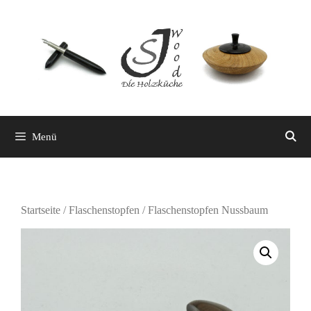
Zum
Inhalt
springen
Menü
Startseite
/
Flaschenstopfen
/ Flaschenstopfen Nussbaum