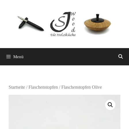
Zum
Inhalt
springen
Menü
Startseite
/
Flaschenstopfen
/ Flaschenstopfen Olive