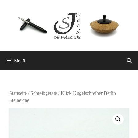
Zum
Inhalt
springen
Menü
Startseite
/
Schreibgeräte
/ Klick-Kugelschreiber Berlin
Steineiche