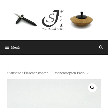
Zum
Inhalt
springen
Menü
Startseite
/
Flaschenstopfen
/ Flaschenstopfen Padouk